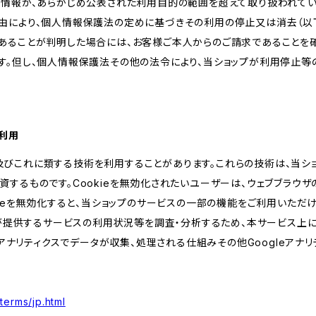
人情報が、あらかじめ公表された利用目的の範囲を超えて取り扱われて
由により、個人情報保護法の定めに基づきその利用の停止又は消去（以下
あることが判明した場合には、お客様ご本人からのご請求であることを
す。但し、個人情報保護法その他の法令により、当ショップが利用停止等
の利用
kie及びこれに類する技術を利用することがあります。これらの技術は、当
するものです。Cookieを無効化されたいユーザーは、ウェブブラウザの
kieを無効化すると、当ショップのサービスの一部の機能をご利用いただ
が提供するサービスの利用状況等を調査・分析するため、本サービス上に Goog
leアナリティクスでデータが収集、処理される仕組みその他Googleアナ
terms/jp.html